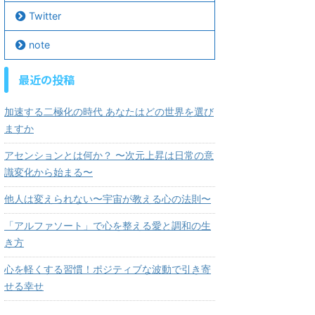
Twitter
note
最近の投稿
加速する二極化の時代 あなたはどの世界を選び
ますか
アセンションとは何か？ 〜次元上昇は日常の意
識変化から始まる〜
他人は変えられない〜宇宙が教える心の法則〜
「アルファソート」で心を整える愛と調和の生
き方
心を軽くする習慣！ポジティブな波動で引き寄
せる幸せ